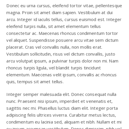
Donec eu urna cursus, eleifend tortor vitae, pellentesque
magna. Proin sit amet diam sapien. Vestibulum at dui
arcu. Integer id iaculis tellus, cursus euismod est. Integer
eleifend turpis nulla, sit amet elementum tellus
consectetur ac. Maecenas rhoncus condimentum tortor
vel aliquet. Suspendisse posuere arcu vitae sem dictum
placerat. Cras vel convallis nulla, non mollis erat.
Vestibulum sollicitudin, risus vel dictum convallis, justo
arcu volutpat ipsum, a pulvinar turpis dolor non mi. Nam
rhoncus turpis ligula, vel blandit turpis tincidunt
elementum. Maecenas velit ipsum, convallis ac rhoncus
quis, tempus sit amet tellus.
Integer semper malesuada elit. Donec consequat nulla
nunc. Praesent nisi ipsum, imperdiet et venenatis et,
sagittis nec mi. Phasellus luctus diam elit. Integer porta
adipiscing felis ultrices viverra. Curabitur metus lectus,
condimentum eu lacinia sed, aliquam et nibh. Nullam et mi
eu ipsum accumsan vestibulum. Donec dignissim, nibh vel