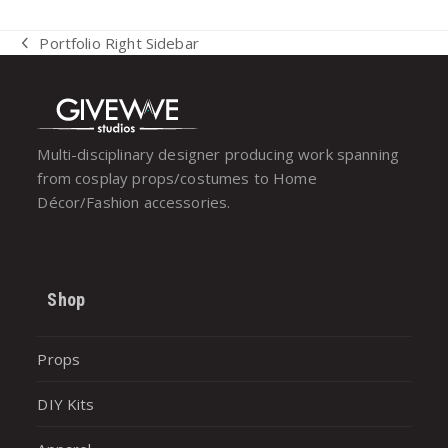
Portfolio Right Sidebar
previous
post:
Multi-disciplinary designer producing work spanning
from cosplay props/costumes to Home
Décor/Fashion accessories.
Shop
Props
DIY Kits